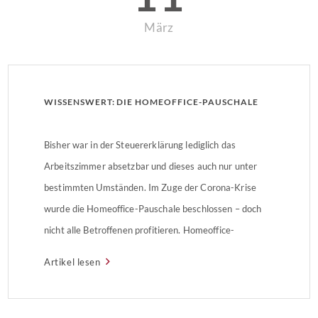
März
WISSENSWERT: DIE HOMEOFFICE-PAUSCHALE
Bisher war in der Steuererklärung lediglich das
Arbeitszimmer absetzbar und dieses auch nur unter
bestimmten Umständen. Im Zuge der Corona-Krise
wurde die Homeoffice-Pauschale beschlossen – doch
nicht alle Betroffenen profitieren. Homeoffice-
Pauschale auch ohne ArbeitszimmerDie Vorgaben zum
Artikel lesen
Absetzen eines Arbeitszimmers sind streng reguliert.
So muss das Arbeitszimmer zum Beispiel ein separater
Raum sein und mindestens zu […]