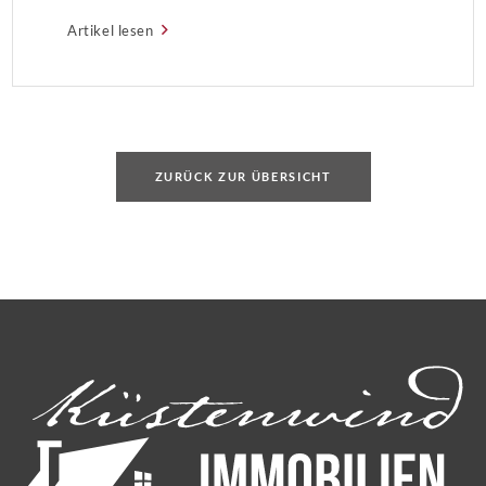
nicht verlängerbar. 25 bis 50 Prozent
Artikel lesen
Grundsteuererlass„Lagen die Mieteinnahmen mehr als
50 Prozent unter der normalen Jahreskaltmiete,
erlässt die […]
ZURÜCK ZUR ÜBERSICHT