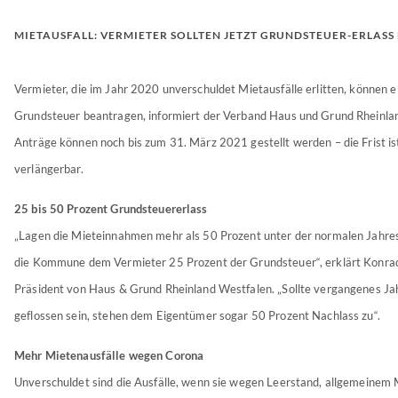
MIETAUSFALL: VERMIETER SOLLTEN JETZT GRUNDSTEUER-ERLAS
Vermieter, die im Jahr 2020 unverschuldet Mietausfälle erlitten, können ei
Grundsteuer beantragen, informiert der Verband Haus und Grund Rheinla
Anträge können noch bis zum 31. März 2021 gestellt werden – die Frist ist
verlängerbar.
25 bis 50 Prozent Grundsteuererlass
„Lagen die Mieteinnahmen mehr als 50 Prozent unter der normalen Jahres
die Kommune dem Vermieter 25 Prozent der Grundsteuer“, erklärt Konra
Präsident von Haus & Grund Rheinland Westfalen. „Sollte vergangenes Ja
geflossen sein, stehen dem Eigentümer sogar 50 Prozent Nachlass zu“.
Mehr Mietenausfälle wegen Corona
Unverschuldet sind die Ausfälle, wenn sie wegen Leerstand, allgemeinem M