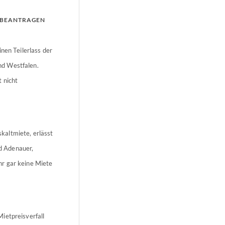
S BEANTRAGEN
nen Teilerlass der
nd Westfalen.
 nicht
kaltmiete, erlässt
d Adenauer,
hr gar keine Miete
ietpreisverfall