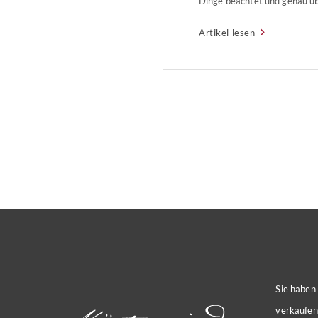
Dinge beachtet und genau ü
mahnt der Verband privater 
Artikel lesen
Sicherheit liegt im CodeDer 
eingestellte Code sollte unb
werden, da dieser häufig zu 
ist. Auch sollten keine zu le
Sie haben
verkaufen