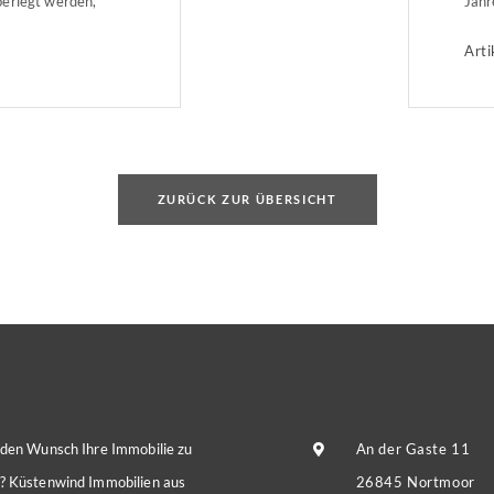
berlegt werden,
Jahr
Bauherren (VPB).
Unte
Arti
werkseitig
die 
edingt verändert
Deze
leicht zu knacken
Janu
ichten Codes […]
ZURÜCK ZUR ÜBERSICHT
 den Wunsch Ihre Immobilie zu
An der Gaste 11
? Küstenwind Immobilien aus
26845 Nortmoor