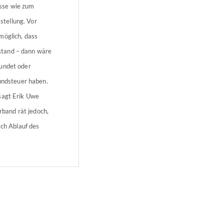
isse wie zum
tellung. Vor
möglich, dass
stand – dann wäre
tundet oder
rundsteuer haben.
 sagt Erik Uwe
band rät jedoch,
ach Ablauf des