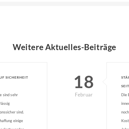
Weitere Aktuelles-Beiträge
18
F SICHERHEIT A
STÄ
SEI
Februar
e sind sehr
Die 
lässig
inne
onssicher sind.
noch
haffung einige
Kost