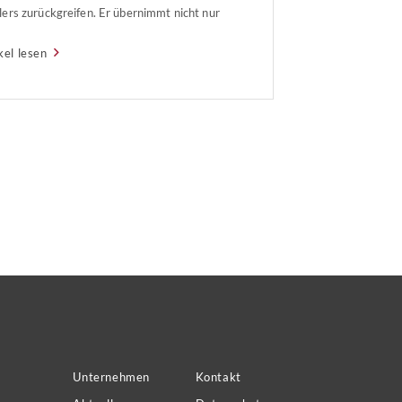
ers zurückgreifen. Er übernimmt nicht nur
Verkaufsabwicklung, sondern kümmert sich
kel lesen
pielsweise auch um die Preisfindung sowie
ie Vermarktung des jeweiligen Objektes.
i braucht der Makler auch die
rstützung […]
Unternehmen
Kontakt