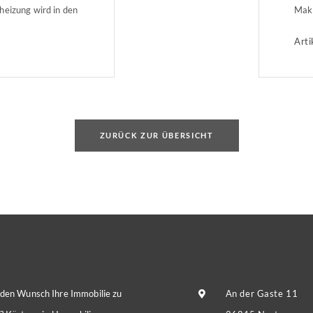
heizung wird in den
Makl
h teurer als mit
die 
Arti
en wie
beis
um d
Dabe
Unte
ZURÜCK ZUR ÜBERSICHT
 den Wunsch Ihre Immobilie zu
An der Gaste 11