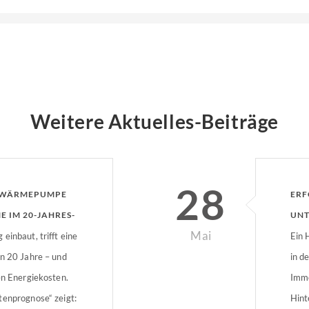
Weitere Aktuelles-Beiträge
28
 WÄRMEPUMPE
ERF
E IM 20-JAHRES-
UNT
Mai
einbaut, trifft eine
IMM
Ein 
en 20 Jahre – und
in d
en Energiekosten.
Immo
tenprognose“ zeigt:
Hint