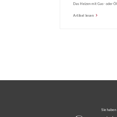
Das Heizen mit Gas- oder Öl
kommenden 20 Jahren deutlic
Artikel lesen
klimafreundlichen Alternativ
Wärmepumpen.
Sie haben