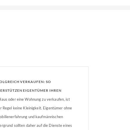
OLGREICH VERKAUFEN: SO
ERSTÜTZEN EIGENTÜMER IHREN
OBILIENMAKLER OPTIMAL
Haus oder eine Wohnung zu verkaufen, ist
er Regel keine Kleinigkeit. Eigentümer ohne
bilienerfahrung und kaufmännischen
ergrund sollten daher auf die Dienste eines