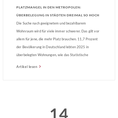
PLATZMANGEL IN DEN METROPOLEN:
ÜBERBELEGUNG IN STÄDTEN DREIMAL SO HOCH
WIE AUF DEM LAND
Die Suche nach geeignetem und bezahlbarem
Wohnraum wird für viele immer schwerer. Das gilt vor
allem für jene, die mehr Platz brauchen. 11,7 Prozent
der Bevölkerung in Deutschland lebten 2025 in
überbelegten Wohnungen, wie das Statistische
Bundesamt (Destatis) nach Endergebnissen der
Artikel lesen
Erhebung zu Einkommen und Lebensbedingungen (EU-
SILC) mitteilt. Die Überbelegungsquote ist innerhalb
von fünf Jahren kontinuierlich […]
14