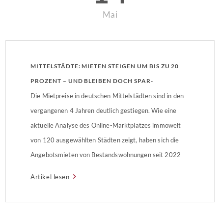
Mai
MITTELSTÄDTE: MIETEN STEIGEN UM BIS ZU 20
PROZENT – UND BLEIBEN DOCH SPAR-
ALTERNATIVE ZU METROPOLEN
Die Mietpreise in deutschen Mittelstädten sind in den
vergangenen 4 Jahren deutlich gestiegen. Wie eine
aktuelle Analyse des Online-Marktplatzes immowelt
von 120 ausgewählten Städten zeigt, haben sich die
Angebotsmieten von Bestandswohnungen seit 2022
um bis zu 20 Prozent verteuert. In 97 der 120
Artikel lesen
untersuchten Mittelstädte legten die Mieten um
mindestens 10 Prozent zu. Die Anstiege […]