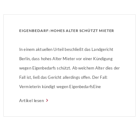
EIGENBEDARF: HOHES ALTER SCHÜTZT MIETER
In einem aktuellen Urteil beschließt das Landgericht
Berlin, dass hohes Alter Mieter vor einer Kündigung
wegen Eigenbedarfs schützt. Ab welchem Alter dies der
Fall ist, ließ das Gericht allerdings offen. Der Fall:
Vermieterin kündigt wegen EigenbedarfsEine
Vermieterin kündigte 2015 das bestehende
Artikel lesen
Mietverhältnis wegen Eigenbedarfs und verlangte von
den Mietern die Räumung. Die 84- und 87-jährigen […]