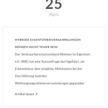
25
April
HYBRIDE EIGENTÜMERVERSAMMLUNGEN
MÜSSEN NICHT TEUER SEIN
Der Verbraucherschutzverband Wohnen im Eigentum
e.V. (WiE) hat eine Kurzumfrage durchgeführt, um
Erkenntnisse über mögliche Mehrkosten bei der
Durchführung hybrider
Wohnungseigentümerversammlungen gegenüber
Präsenzversammlungen zu gewinnen. Hintergrund ist
Artikel lesen
ein geplanter Gesetzentwurf, nach dem reine Online-
Eigentümerversammlungen einfacher beschlossen