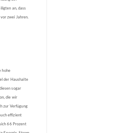
iligten an, dass
 vor zwei Jahren.
e hohe
tel der Haushalte
 diesen sogar
n, die wir
h zur Verfügung
uch effizient
ich 66 Prozent
z-Energie, Strom