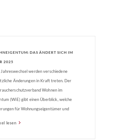
NEIGENTUM: DAS ÄNDERT SICH IM
R 2025
Jahreswechsel werden verschiedene
tzliche Änderungen in Kraft treten. Der
raucherschutzverband Wohnen im
ntum (WiE) gibt einen Überblick, welche
rungen für Wohnungseigentümer und
ungseigentümergemeinschaften wichtig
kel lesen
, wie diese einzuschätzen sind und welche
ten im Jahr 2025 eingehalten werden