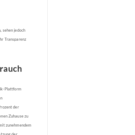
, sehen jedoch
ehr Transparenz
brauch
ik-Plattform
en
Prozent der
genen Zuhause zu
e mit zunehmendem
ätzung der