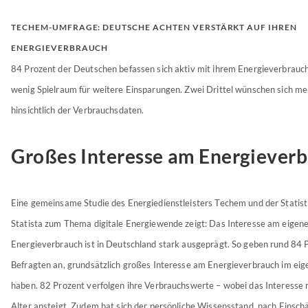
TECHEM-UMFRAGE: DEUTSCHE ACHTEN VERSTÄRKT AUF IHREN
ENERGIEVERBRAUCH
84 Prozent der Deutschen befassen sich aktiv mit ihrem Energieverbrauch
wenig Spielraum für weitere Einsparungen. Zwei Drittel wünschen sich m
hinsichtlich der Verbrauchsdaten.
Großes Interesse am Energiever
Eine gemeinsame Studie des Energiedienstleisters Techem und der Statist
Statista zum Thema digitale Energiewende zeigt: Das Interesse am eigen
Energieverbrauch ist in Deutschland stark ausgeprägt. So geben rund 84 
Befragten an, grundsätzlich großes Interesse am Energieverbrauch im ei
haben. 82 Prozent verfolgen ihre Verbrauchswerte – wobei das Interess
Alter ansteigt. Zudem hat sich der persönliche Wissensstand, nach Einsch