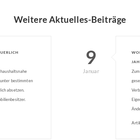
Weitere Aktuelles-Beiträge
9
EUERLICH
WOH
JAH
Januar
haushaltsnahe
Zum 
h unter bestimmten
gese
lich absetzen.
Verb
ilienbesitzer.
Eige
Ände
Wohn
Arti
sind
Fris