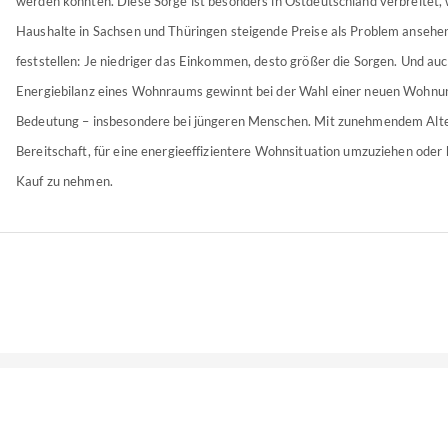
werden könnten. Diese Sorge ist besonders in Ostdeutschland verbreitet,
Haushalte in Sachsen und Thüringen steigende Preise als Problem ansehen.
feststellen: Je niedriger das Einkommen, desto größer die Sorgen. Und auc
Energiebilanz eines Wohnraums gewinnt bei der Wahl einer neuen Wohnu
Bedeutung – insbesondere bei jüngeren Menschen. Mit zunehmendem Alter
Bereitschaft, für eine energieeffizientere Wohnsituation umzuziehen oder
Kauf zu nehmen.