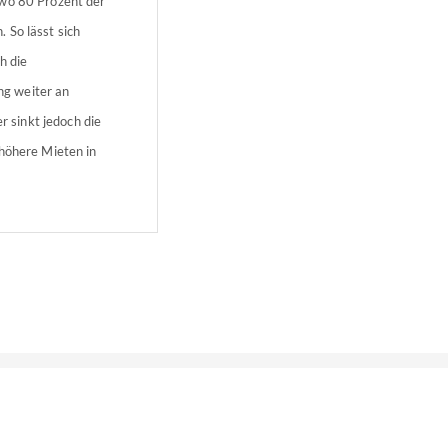
 wo 80 Prozent der
 So lässt sich
h die
ng weiter an
 sinkt jedoch die
 höhere Mieten in