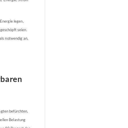
Energie legen,
sgeschöpft seien.
ls notwendig an,
rbaren
agten befürchten,
ellen Belastung