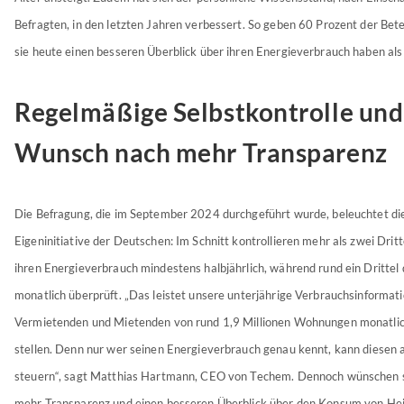
Befragten, in den letzten Jahren verbessert. So geben 60 Prozent der Bete
sie heute einen besseren Überblick über ihren Energieverbrauch haben als
Regelmäßige Selbstkontrolle und
Wunsch nach mehr Transparenz
Die Befragung, die im September 2024 durchgeführt wurde, beleuchtet di
Eigeninitiative der Deutschen: Im Schnitt kontrollieren mehr als zwei Drit
ihren Energieverbrauch mindestens halbjährlich, während rund ein Drittel
monatlich überprüft. „Das leistet unsere unterjährige Verbrauchsinformatio
Vermietenden und Mietenden von rund 1,9 Millionen Wohnungen monatlic
stellen. Denn nur wer seinen Energieverbrauch genau kennt, kann diesen a
steuern“, sagt Matthias Hartmann, CEO von Techem. Dennoch wünschen s
mehr Transparenz und einen besseren Überblick über den Konsum von Hei