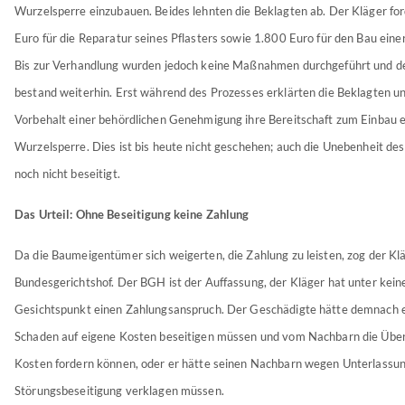
Wurzelsperre einzubauen. Beides lehnten die Beklagten ab. Der Kläger fo
Euro für die Reparatur seines Pflasters sowie 1.800 Euro für den Bau eine
Bis zur Verhandlung wurden jedoch keine Maßnahmen durchgeführt und d
bestand weiterhin. Erst während des Prozesses erklärten die Beklagten u
Vorbehalt einer behördlichen Genehmigung ihre Bereitschaft zum Einbau e
Wurzelsperre. Dies ist bis heute nicht geschehen; auch die Unebenheit des
noch nicht beseitigt.
Das Urteil: Ohne Beseitigung keine Zahlung
Da die Baumeigentümer sich weigerten, die Zahlung zu leisten, zog der Klä
Bundesgerichtshof. Der BGH ist der Auffassung, der Kläger hat unter kein
Gesichtspunkt einen Zahlungsanspruch. Der Geschädigte hätte demnach
Schaden auf eigene Kosten beseitigen müssen und vom Nachbarn die Üb
Kosten fordern können, oder er hätte seinen Nachbarn wegen Unterlassun
Störungsbeseitigung verklagen müssen.