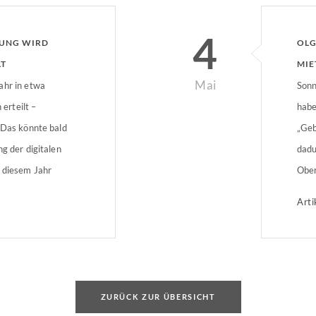
4
GUNG WIRD
OLG
LT
MIE
Mai
ahr in etwa
Sonn
rteilt –
habe
 Das könnte bald
„Geb
g der digitalen
dadu
 diesem Jahr
Ober
n und somit Zeit
aktue
Arti
ZURÜCK ZUR ÜBERSICHT