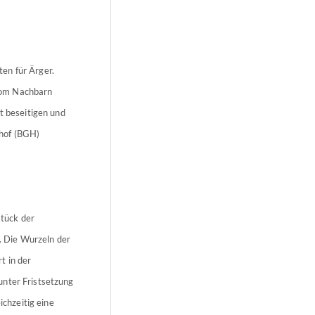
en für Ärger.
vom Nachbarn
t beseitigen und
hof (BGH)
tück der
 Die Wurzeln der
t in der
unter Fristsetzung
ichzeitig eine