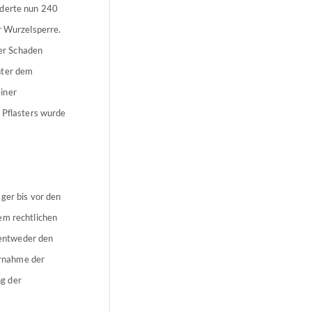
rderte nun 240
r Wurzelsperre.
er Schaden
nter dem
iner
 Pflasters wurde
ger bis vor den
em rechtlichen
 entweder den
ernahme der
g der