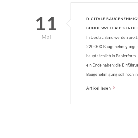
11
DIGITALE BAUGENEHMI
BUNDESWEIT AUSGEROL
Mai
In Deutschland werden pro J
220.000 Baugenehmigungen e
hauptsächlich in Papierform.
ein Ende haben: die Einführun
Baugenehmigung soll noch in
weiter vorangetrieben werde
Artikel lesen
und Geld sparen.