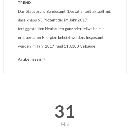
TREND
Das Statistische Bundesamt (Destatis) teilt aktuell mit,
dass knapp 65 Prozent der im Jahr 2017
fertiggestellten Neubauten ganz oder teilweise mit
erneuerbaren Energien beheizt werden. Insgesamt
wurden im Jahr 2017 rund 110.100 Gebäude
fertiggestellt. Erneuerbare Energien auf Platz 2 Der
Artikel lesen
Anteil der Gebäude, die erneuerbare Energien als
primäre Energiequelle einsetzen, belief sich 2017 auf
43,3 […]
31
Mai