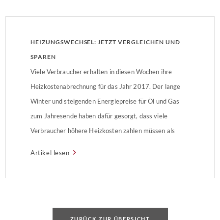
HEIZUNGSWECHSEL: JETZT VERGLEICHEN UND
SPAREN
Viele Verbraucher erhalten in diesen Wochen ihre
Heizkostenabrechnung für das Jahr 2017. Der lange
Winter und steigenden Energiepreise für Öl und Gas
zum Jahresende haben dafür gesorgt, dass viele
Verbraucher höhere Heizkosten zahlen müssen als
erwartet. Tipp: Heizung im Sommer austauschen „Viele
Artikel lesen
Verbraucher in Europa erneuern ihre alte Heizung erst
dann, wenn sie kaputt geht. […]
ZURÜCK ZUR ÜBERSICHT