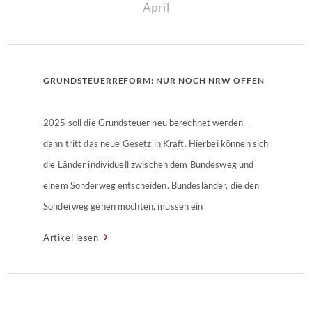
April
GRUNDSTEUERREFORM: NUR NOCH NRW OFFEN
2025 soll die Grundsteuer neu berechnet werden –
dann tritt das neue Gesetz in Kraft. Hierbei können sich
die Länder individuell zwischen dem Bundesweg und
einem Sonderweg entscheiden. Bundesländer, die den
Sonderweg gehen möchten, müssen ein
entsprechendes Gesetz verabschieden. Grundsteuer:
Artikel lesen
der Bundesweg Die Grundlage des Bundesweges ist
das sogenannte Ertragswertverfahren. Hier fließen der
Bodenrichtwert, die […]