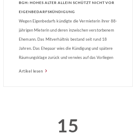
BGH: HOHES ALTER ALLEIN SCHÜTZT NICHT VOR
EIGENBEDARFSKÜNDIGUNG
Wegen Eigenbedarfs kündigte die Vermieterin ihrer 88-
jährigen Mieterin und deren inzwischen verstorbenem
Ehemann. Das Mitverhältnis bestand seit rund 18
Jahren. Das Ehepaar wies die Kündigung und spätere
Räumungsklage zurück und verwies auf das Vorliegen
eines Härtefalls. Hintergrund: Mieter sehen Härtefall
Artikel lesen
Die Vermieterin sprach 2015 für das 1997
geschlossene Mietverhältnis eine Kündigung wegen
Eigebedarfs aus, woraufhin […]
15