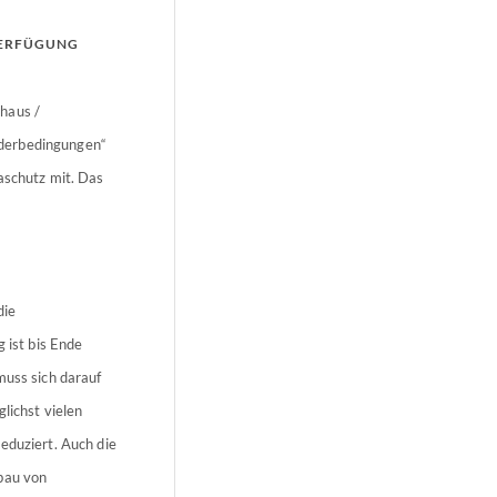
VERFÜGUNG
haus /
rderbedingungen“
aschutz mit. Das
die
 ist bis Ende
muss sich darauf
lichst vielen
eduziert. Auch die
nbau von