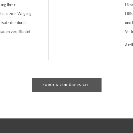
ung ihrer
Ukra
Lebens zum Wegzug
Hilf
rsatz der durch
und 
äden verpflichtet
Verf
 (OLG) Karlsruhe
bea
Arti
Nachbarn eines
anzu
rsatzzahlung in
möch
 Mann schikanierte
Inte
[…]
Komm
[…]
ZURÜCK ZUR ÜBERSICHT