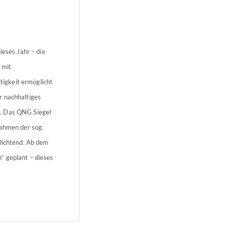
ieses Jahr – die
 mit
igkeit ermöglicht
r nachhaltiges
n. Das QNG Siegel
Rahmen der sog.
flichtend. Ab dem
“ geplant – dieses