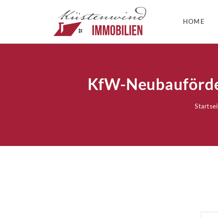
HOME
KfW-Neubauförder
Startsei