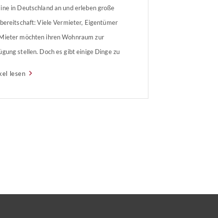
ine in Deutschland an und erleben große
sbereitschaft: Viele Vermieter, Eigentümer
Mieter möchten ihren Wohnraum zur
ügung stellen. Doch es gibt einige Dinge zu
chten. Wohnraum anbieten Wer Wohnraum
kel lesen
bieten hat und Geflüchtete aufnehmen
te, kann dies über verschiedene
rnetportale oder bei der zuständigen
unalverwaltung anbieten. Mieter dürfen