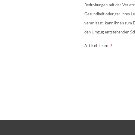
Bedrohungen mit der Verletz
Gesundheit oder gar ihres 
veranlasst, kann ihnen zum E
den Umzug entstehenden Sch
sein. Das Oberlandesgericht
Artikel lesen
verurteilte den ehemaligen 
Ehepaares zu einer Schadene
Höhe von über 44.000 Euro.
seine Nachbarn Bereits kurz 