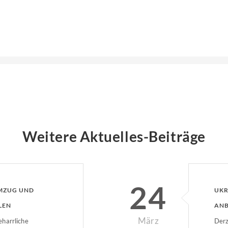
Weitere Aktuelles-Beiträge
24
UMZUG UND
UKR
LEN
ANB
März
harrliche
Derz