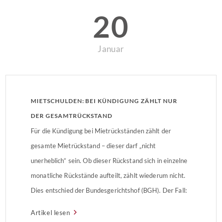
20
Januar
MIETSCHULDEN: BEI KÜNDIGUNG ZÄHLT NUR
DER GESAMTRÜCKSTAND
Für die Kündigung bei Mietrückständen zählt der
gesamte Mietrückstand – dieser darf „nicht
unerheblich“ sein. Ob dieser Rückstand sich in einzelne
monatliche Rückstände aufteilt, zählt wiederum nicht.
Dies entschied der Bundesgerichtshof (BGH). Der Fall:
Mieterin hat Mietschulden Die Mieterin einer Wohnung
Artikel lesen
zahlte im Januar 2018 nur 569 Euro statt 704 Euro