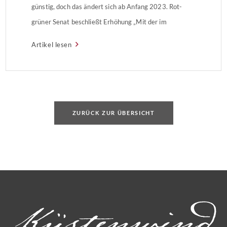
günstig, doch das ändert sich ab Anfang 2023. Rot-
grüner Senat beschließt Erhöhung „Mit der im
Ländervergleich maßvollen Erhöhung des Steuersatzes
Artikel lesen
von 4,5 Prozent auf 5,5 Prozent generiert Hamburg
Steuermehreinnahmen, die zur Finanzierung der […]
ZURÜCK ZUR ÜBERSICHT