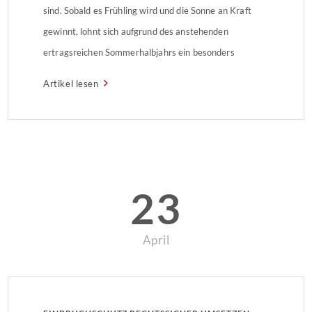
sind. Sobald es Frühling wird und die Sonne an Kraft
gewinnt, lohnt sich aufgrund des anstehenden
ertragsreichen Sommerhalbjahrs ein besonders
genauer Blick auf die Anlage. Darauf weist das vom
Artikel lesen
Umweltministerium Baden-Württemberg geförderte
Informationsprogramm Zukunft Altbau hin. Schon mit
bloßem Auge erkennt […]
23
April