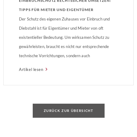
EINBRUCHSCHUTZ RECHTSSICHER UMSETZEN:
TIPPS FÜR MIETER UND EIGENTÜMER
Der Schutz des eigenen Zuhauses vor Einbruch und
Diebstahl ist für Eigentümer und Mieter von oft
existentieller Bedeutung. Um wirksamen Schutz zu
gewährleisten, braucht es nicht nur entsprechende
technische Vorrichtungen, sondern auch
Rechtssicherheit. Im Zuge der Reform des
Artikel lesen
Wohnungseigentumsgesetzes (WEG) und nach
Anpassungen im Mietrecht sind die rechtlichen
Möglichkeiten zur Umsetzung wirksamer
Schutzmaßnahmen praxisnäher – […]
ZURÜCK ZUR ÜBERSICHT