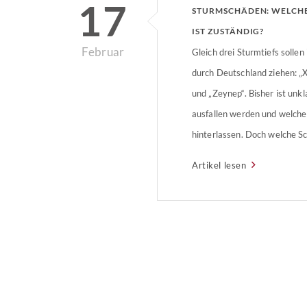
17
STURMSCHÄDEN: WELCH
IST ZUSTÄNDIG?
Februar
Gleich drei Sturmtiefs sollen
durch Deutschland ziehen: „X
und „Zeynep“. Bisher ist unkl
ausfallen werden und welche
hinterlassen. Doch welche S
Versicherung? Ab wann zahlt
Artikel lesen
Die Versicherungen zahlen in
einem Unwetter der Stufe ac
Auskunft über die […]