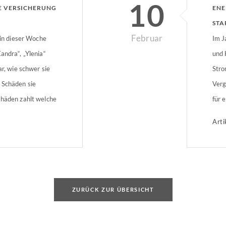
10
E VERSICHERUNG
ENE
STA
Februar
 in dieser Woche
Im J
andra“, „Ylenia“
und 
ar, wie schwer sie
Stro
 Schäden sie
Verg
chäden zahlt welche
für 
 die Versicherung?
von 
Arti
 der Regel ab
Ener
ht und höher.
Ener
neue
ZURÜCK ZUR ÜBERSICHT