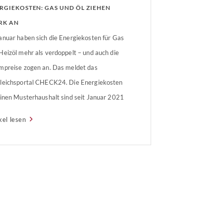
RGIEKOSTEN: GAS UND ÖL ZIEHEN
RK AN
anuar haben sich die Energiekosten für Gas
Heizöl mehr als verdoppelt – und auch die
mpreise zogen an. Das meldet das
leichsportal CHECK24. Die Energiekosten
einen Musterhaushalt sind seit Januar 2021
3.891 Euro auf 6.092 Euro gestiegen.
kel lesen
giekosten erreichen Rekordhoch Die
giekosten in Deutschland erreichen ein
s Rekordhoch. Die Kosten für […]