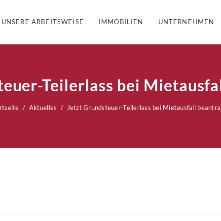
UNSERE ARBEITSWEISE
IMMOBILIEN
UNTERNEHMEN
teuer-Teilerlass bei Mietausfa
rtseite
Aktuelles
Jetzt Grundsteuer-Teilerlass bei Mietausfall beantr