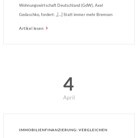
Wohnungswirtschaft Deutschland (GdW), Axel
Gedaschko, fordert: „[…] Statt immer mehr Bremsen
brauchen wir drastisch mehr bezahlbaren
Artikel lesen
Wohnungsbau.“ Weniger Ein- und
ZweifamilienhäuserWie das Statistische Bundesamt
(Destatis) mitteilt, wurde im Jahr 2018 in Deutschland
der Bau von insgesamt rund 347.300 […]
4
April
IMMOBILIENFINANZIERUNG: VERGLEICHEN