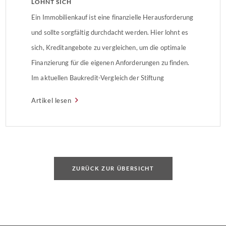
LOHNT SICH
Ein Immobilienkauf ist eine finanzielle Herausforderung
und sollte sorgfältig durchdacht werden. Hier lohnt es
sich, Kreditangebote zu vergleichen, um die optimale
Finanzierung für die eigenen Anforderungen zu finden.
Im aktuellen Baukredit-Vergleich der Stiftung
Warentest zeigt sich: Auch in Zeiten niedriger Zinsen
Artikel lesen
lassen sich mit dem richtigen Kredit mehrere
Zehntausend Euro sparen. Topangebote in allen Kredit-
VariantenLaut […]
ZURÜCK ZUR ÜBERSICHT