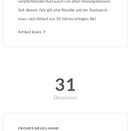
verpflichtenden Austausch von alten Heizungskesseln.
Seit diesem Jahr gilt eine Novelle und der Austausch
muss nach Ablauf von 30 Jahren erfolgen. Bei
Nichtbeachtung drohen hohe Bußgelder – doch es gibt
Artikel lesen
Ausnahmen und Fördermöglichkeiten.
31
Dezember
FROHES NEUES JAHR!