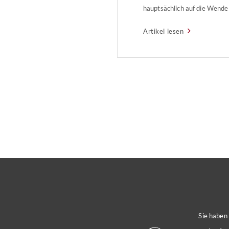
hauptsächlich auf die Wende 
klimaneutralen Energievers
Artikel lesen
zurückzuführen. Hinzu kommt,
Eigentümer im Laufe des Jah
Grundsteuer erste praktisc
haben wird“, sagte Verbands
Sie haben