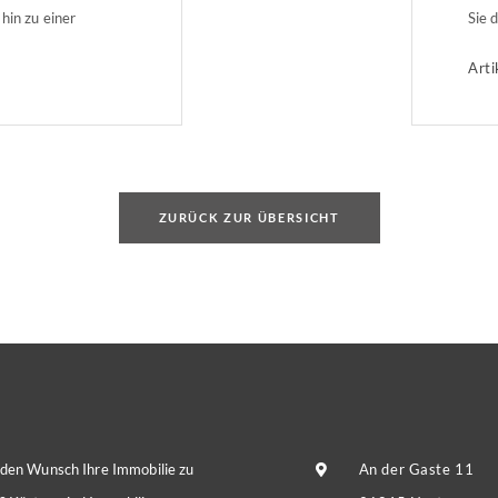
hin zu einer
Sie 
orgung
verb
Arti
 dass für alle
Zeit
res die Reform der
Herz
he Auswirkungen
hind
präsident […]
ZURÜCK ZUR ÜBERSICHT
 den Wunsch Ihre Immobilie zu
An der Gaste 11