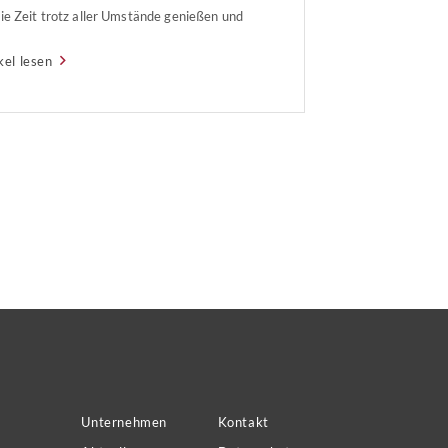
die Zeit trotz aller Umstände genießen und
ringen eine harmonische und glückliche
kel lesen
. „Ich werde Weihnachten in meinem
en ehren und versuchen, es das ganze Jahr
urch aufzuheben.“ [Charles Dickens]
Unternehmen
Kontakt