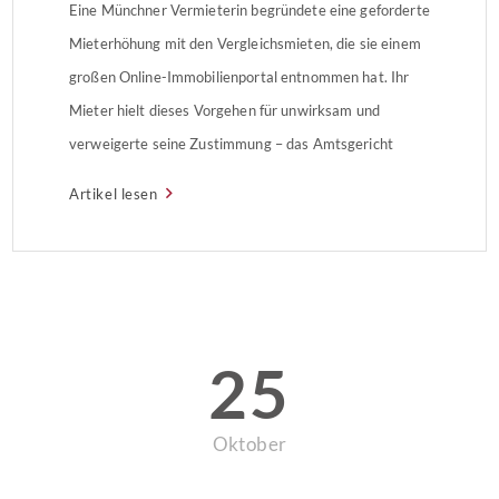
Eine Münchner Vermieterin begründete eine geforderte
Mieterhöhung mit den Vergleichsmieten, die sie einem
großen Online-Immobilienportal entnommen hat. Ihr
Mieter hielt dieses Vorgehen für unwirksam und
verweigerte seine Zustimmung – das Amtsgericht
München gab ihm Recht. Hintergrund: Städtischer
Artikel lesen
Mietspiegel nicht nachvollziehbar Die Vermieterin
begründete ihr Vorgehen damit, dass der Münchner
Mietspiegel wegen fehlender Nachvollziehbarkeit nicht
heranzuziehen […]
25
Oktober