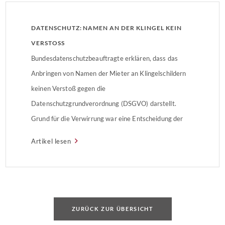
DATENSCHUTZ: NAMEN AN DER KLINGEL KEIN
VERSTOSS
Bundesdatenschutzbeauftragte erklären, dass das
Anbringen von Namen der Mieter an Klingelschildern
keinen Verstoß gegen die
Datenschutzgrundverordnung (DSGVO) darstellt.
Grund für die Verwirrung war eine Entscheidung der
Wohnungsbaugesellschaft „Wiener Wohnen“.
Artikel lesen
Hintergrund: Mieter beschwert sich über Klingelschild
Ein Mieter der österreichischen
Wohnungsbaugesellschaft „Wiener Wohnen“
beschwerte sich über den angebrachten Namen auf
seinem Klingelschild, da er darin einen […]
ZURÜCK ZUR ÜBERSICHT