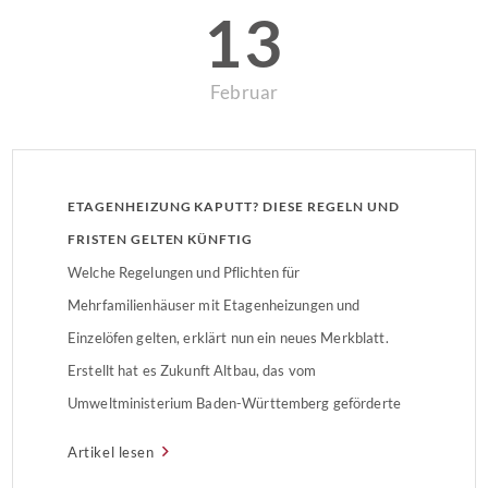
13
Februar
ETAGENHEIZUNG KAPUTT? DIESE REGELN UND
FRISTEN GELTEN KÜNFTIG
Welche Regelungen und Pflichten für
Mehrfamilienhäuser mit Etagenheizungen und
Einzelöfen gelten, erklärt nun ein neues Merkblatt.
Erstellt hat es Zukunft Altbau, das vom
Umweltministerium Baden-Württemberg geförderte
Informationsprogramm. Grundsätzlich gilt: Fällt eine
Artikel lesen
Etagenheizung aus, müssen der Gebäudeeigentümer