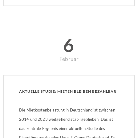
oder die Wohnungseigentümer entscheiden, ob
weiterhin dezentral oder künftig zentral geheizt wird.
Bleibt es bei dezentralen Heizungen, kann für […]
6
Februar
AKTUELLE STUDIE: MIETEN BLEIBEN BEZAHLBAR
Die Mietkostenbelastung in Deutschland ist zwischen
2014 und 2023 weitgehend stabil geblieben. Das ist
das zentrale Ergebnis einer aktuellen Studie des
Eigentümerverbandes Haus & Grund Deutschland. Es