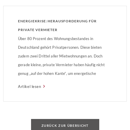
ENERGIEKRISE: HERAUSFORDERUNG FÜR
PRIVATE VERMIETER
Über 80 Prozent des Wohnungsbestandes in
Deutschland gehört Privatpersonen. Diese bieten
zudem zwei Drittel aller Mietwohnungen an. Doch
gerade kleine, private Vermieter haben häufig nicht
genug „auf der hohen Kante“, um energetische
Sanierungen umzusetzen. Gleichzeitig empfinden sie
Artikel lesen
energetische Sanierungen als nicht rentabel.
ZURÜCK ZUR ÜBERSICHT