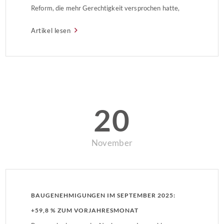
Reform, die mehr Gerechtigkeit versprochen hatte,
steht erneut auf dem Prüfstand. Für den
Artikel lesen
gemeinnützigen Verband Wohneigentum ist der
Verhandlungstag ein Weckruf an die Politik: Die
bisherigen Bewertungsmodelle erzeugen neue
Ungleichheiten, während […]
20
November
BAUGENEHMIGUNGEN IM SEPTEMBER 2025:
+59,8 % ZUM VORJAHRESMONAT